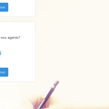
vous
e nos agents?
vous